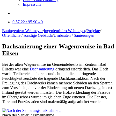
Impressum
0 57 22 / 95 90 - 0
Bauingenieur Wehmeyer
/
Ingenieurbüro Wehmeyer
/
Projekte
/
Öffentliche / sonstige Gebäude
/
Umbauten / Sanierungen
Dachsanierung einer Wagenremise in Bad
Eilsen
Bei der alten Wagenremise im Gemeindebesitz im Zentrum Bad
Eilsens war eine
Dachsanierung
dringend erforderlich. Das Dach
war in Teilbereichen bereits undicht und die eindringende
Feuchtigkeit zerstörte die tragende Dachkonstruktion. Nach der
Freilegung des Dachwerks kamen mehrere Schäden an den Sparren
zum Vorschein, die vor der Eindeckung mit neuen Dachziegeln erst
Instand gesetzt werden mussten. Die Holzverkleidung der Fassade
im Obergeschoss wurde im gleichen Zuge erneuert. Die Fenster,
Tore und Putzfassaden sind malermäßig aufgearbeitet worden.
Nach der Sanierungsmaßnahme