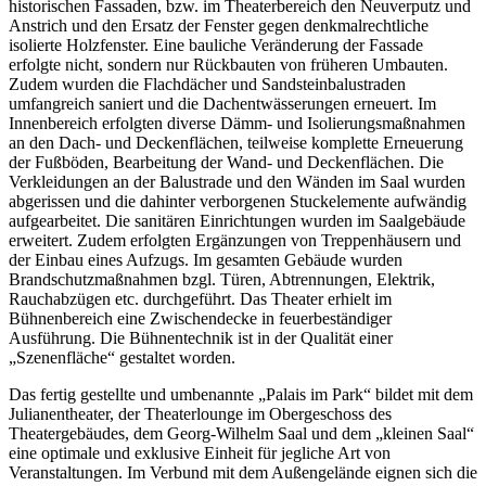
historischen Fassaden, bzw. im Theaterbereich den Neuverputz und
Anstrich und den Ersatz der Fenster gegen denkmalrechtliche
isolierte Holzfenster. Eine bauliche Veränderung der Fassade
erfolgte nicht, sondern nur Rückbauten von früheren Umbauten.
Zudem wurden die Flachdächer und Sandsteinbalustraden
umfangreich saniert und die Dachentwässerungen erneuert. Im
Innenbereich erfolgten diverse Dämm- und Isolierungsmaßnahmen
an den Dach- und Deckenflächen, teilweise komplette Erneuerung
der Fußböden, Bearbeitung der Wand- und Deckenflächen. Die
Verkleidungen an der Balustrade und den Wänden im Saal wurden
abgerissen und die dahinter verborgenen Stuckelemente aufwändig
aufgearbeitet. Die sanitären Einrichtungen wurden im Saalgebäude
erweitert. Zudem erfolgten Ergänzungen von Treppenhäusern und
der Einbau eines Aufzugs. Im gesamten Gebäude wurden
Brandschutzmaßnahmen bzgl. Türen, Abtrennungen, Elektrik,
Rauchabzügen etc. durchgeführt. Das Theater erhielt im
Bühnenbereich eine Zwischendecke in feuerbeständiger
Ausführung. Die Bühnentechnik ist in der Qualität einer
„Szenenfläche“ gestaltet worden.
Das fertig gestellte und umbenannte „Palais im Park“ bildet mit dem
Julianentheater, der Theaterlounge im Obergeschoss des
Theatergebäudes, dem Georg-Wilhelm Saal und dem „kleinen Saal“
eine optimale und exklusive Einheit für jegliche Art von
Veranstaltungen. Im Verbund mit dem Außengelände eignen sich die