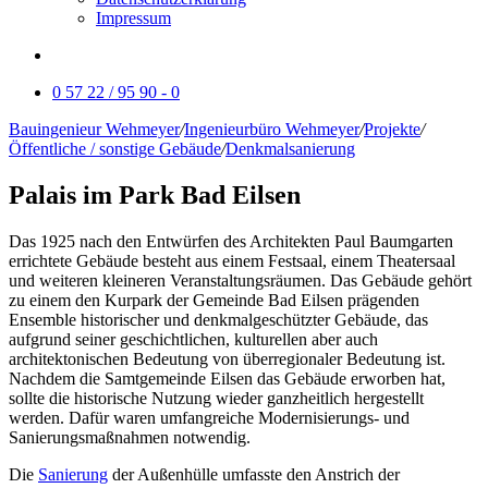
Impressum
0 57 22 / 95 90 - 0
Bauingenieur Wehmeyer
/
Ingenieurbüro Wehmeyer
/
Projekte
/
Öffentliche / sonstige Gebäude
/
Denkmalsanierung
Palais im Park Bad Eilsen
Das 1925 nach den Entwürfen des Architekten Paul Baumgarten
errichtete Gebäude besteht aus einem Festsaal, einem Theatersaal
und weiteren kleineren Veranstaltungsräumen. Das Gebäude gehört
zu einem den Kurpark der Gemeinde Bad Eilsen prägenden
Ensemble historischer und denkmalgeschützter Gebäude, das
aufgrund seiner geschichtlichen, kulturellen aber auch
architektonischen Bedeutung von überregionaler Bedeutung ist.
Nachdem die Samtgemeinde Eilsen das Gebäude erworben hat,
sollte die historische Nutzung wieder ganzheitlich hergestellt
werden. Dafür waren umfangreiche Modernisierungs- und
Sanierungsmaßnahmen notwendig.
Die
Sanierung
der Außenhülle umfasste den Anstrich der