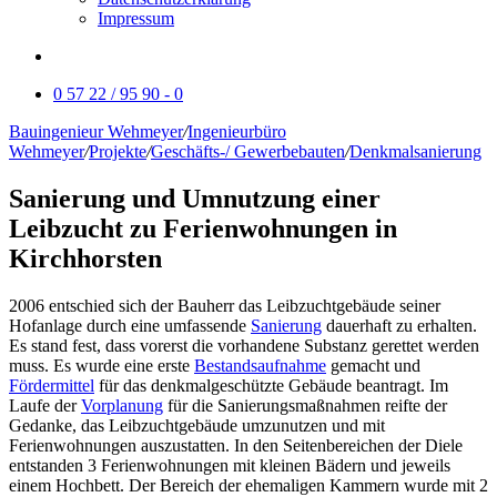
Impressum
0 57 22 / 95 90 - 0
Bauingenieur Wehmeyer
/
Ingenieurbüro
Wehmeyer
/
Projekte
/
Geschäfts-/ Gewerbebauten
/
Denkmalsanierung
Sanierung und Umnutzung einer
Leibzucht zu Ferienwohnungen in
Kirchhorsten
2006 entschied sich der Bauherr das Leibzuchtgebäude seiner
Hofanlage durch eine umfassende
Sanierung
dauerhaft zu erhalten.
Es stand fest, dass vorerst die vorhandene Substanz gerettet werden
muss. Es wurde eine erste
Bestandsaufnahme
gemacht und
Fördermittel
für das denkmalgeschützte Gebäude beantragt. Im
Laufe der
Vorplanung
für die Sanierungsmaßnahmen reifte der
Gedanke, das Leibzuchtgebäude umzunutzen und mit
Ferienwohnungen auszustatten. In den Seitenbereichen der Diele
entstanden 3 Ferienwohnungen mit kleinen Bädern und jeweils
einem Hochbett. Der Bereich der ehemaligen Kammern wurde mit 2